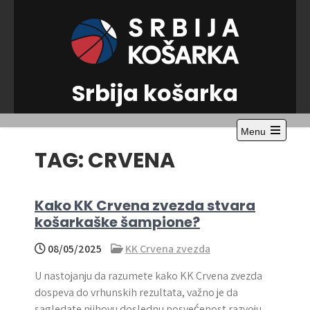
Skip
to
content
Srbija košarka
Menu
Open
TAG:
CRVENA
the
main
menu
Kako KK Crvena zvezda stvara
košarkaške šampione?
08/05/2025
KK Crvena zvezda
U nastojanju da razumete kako KK Crvena zvezda
dospeva do vrhunskih rezultata, važno je da
sagledate njihovu doslednu posvećenost razvoju