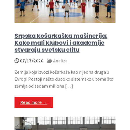
Srpska košarkaška mašinerija:
Kako mali klubovi i akademije
stvaraju svetsku elitu
07/17/2026
Analiza
Zemlja koja izvozi košarkaše kao nijedna druga u
Evropi Postoji nešto duboko sistemsko u tome što
zemlja od sedam miliona […]
Read more →