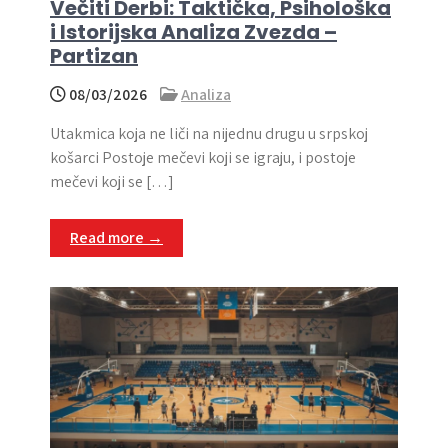
Večiti Derbi: Taktička, Psihološka
i Istorijska Analiza Zvezda –
Partizan
08/03/2026
Analiza
Utakmica koja ne liči na nijednu drugu u srpskoj
košarci Postoje mečevi koji se igraju, i postoje
mečevi koji se […]
Read more →