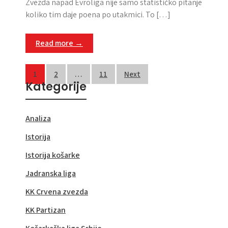
Zvezda napad Evroliga nije samo statističko pitanje
koliko tim daje poena po utakmici. To […]
Read more →
Posts
1
2
…
11
Next
Kategorije
pagination
Analiza
Istorija
Istorija košarke
Jadranska liga
KK Crvena zvezda
KK Partizan