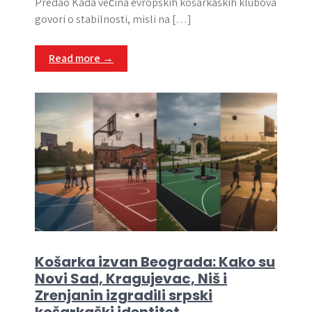
Predao Kada većina evropskih košarkaških klubova
govori o stabilnosti, misli na […]
Read more →
Košarka izvan Beograda: Kako su
Novi Sad, Kragujevac, Niš i
Zrenjanin izgradili srpski
košarkaški identitet