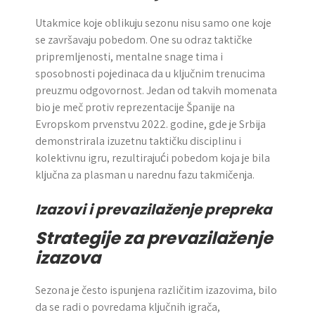
Utakmice koje oblikuju sezonu nisu samo one koje
se završavaju pobedom. One su odraz taktičke
pripremljenosti, mentalne snage tima i
sposobnosti pojedinaca da u ključnim trenucima
preuzmu odgovornost. Jedan od takvih momenata
bio je meč protiv reprezentacije Španije na
Evropskom prvenstvu 2022. godine, gde je Srbija
demonstrirala izuzetnu taktičku disciplinu i
kolektivnu igru, rezultirajući pobedom koja je bila
ključna za plasman u narednu fazu takmičenja.
Izazovi i prevazilaženje prepreka
Strategije za prevazilaženje
izazova
Sezona je često ispunjena različitim izazovima, bilo
da se radi o povredama ključnih igrača,