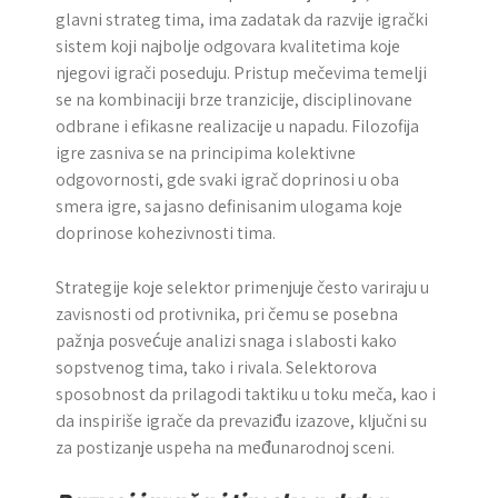
glavni strateg tima, ima zadatak da razvije igrački
sistem koji najbolje odgovara kvalitetima koje
njegovi igrači poseduju. Pristup mečevima temelji
se na kombinaciji brze tranzicije, disciplinovane
odbrane i efikasne realizacije u napadu. Filozofija
igre zasniva se na principima kolektivne
odgovornosti, gde svaki igrač doprinosi u oba
smera igre, sa jasno definisanim ulogama koje
doprinose kohezivnosti tima.
Strategije koje selektor primenjuje često variraju u
zavisnosti od protivnika, pri čemu se posebna
pažnja posvećuje analizi snaga i slabosti kako
sopstvenog tima, tako i rivala. Selektorova
sposobnost da prilagodi taktiku u toku meča, kao i
da inspiriše igrače da prevaziđu izazove, ključni su
za postizanje uspeha na međunarodnoj sceni.