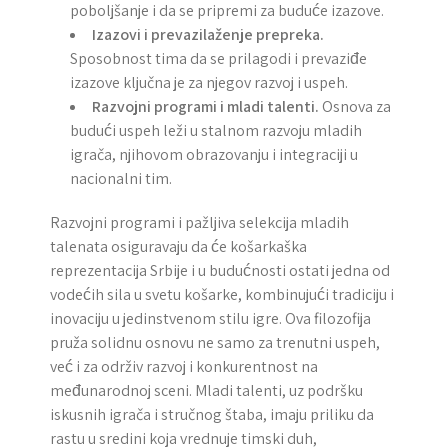
poboljšanje i da se pripremi za buduće izazove.
Izazovi i prevazilaženje prepreka.
Sposobnost tima da se prilagodi i prevaziđe
izazove ključna je za njegov razvoj i uspeh.
Razvojni programi i mladi talenti.
Osnova za
budući uspeh leži u stalnom razvoju mladih
igrača, njihovom obrazovanju i integraciji u
nacionalni tim.
Razvojni programi i pažljiva selekcija mladih
talenata osiguravaju da će košarkaška
reprezentacija Srbije i u budućnosti ostati jedna od
vodećih sila u svetu košarke, kombinujući tradiciju i
inovaciju u jedinstvenom stilu igre. Ova filozofija
pruža solidnu osnovu ne samo za trenutni uspeh,
već i za održiv razvoj i konkurentnost na
međunarodnoj sceni. Mladi talenti, uz podršku
iskusnih igrača i stručnog štaba, imaju priliku da
rastu u sredini koja vrednuje timski duh,