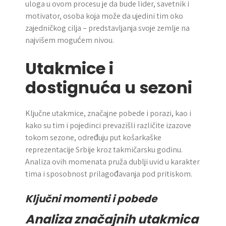
uloga u ovom procesu je da bude lider, savetnik i
motivator, osoba koja može da ujedini tim oko
zajedničkog cilja – predstavljanja svoje zemlje na
najvišem mogućem nivou.
Utakmice i
dostignuća u sezoni
Ključne utakmice, značajne pobede i porazi, kao i
kako su tim i pojedinci prevazišli različite izazove
tokom sezone, određuju put košarkaške
reprezentacije Srbije kroz takmičarsku godinu.
Analiza ovih momenata pruža dublji uvid u karakter
tima i sposobnost prilagođavanja pod pritiskom.
Ključni momenti i pobede
Analiza značajnih utakmica