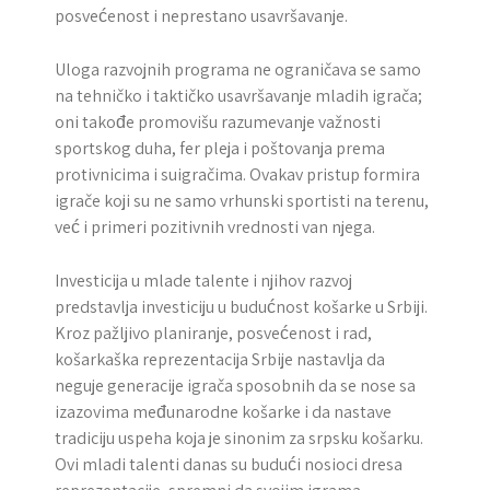
posvećenost i neprestano usavršavanje.
Uloga razvojnih programa ne ograničava se samo
na tehničko i taktičko usavršavanje mladih igrača;
oni takođe promovišu razumevanje važnosti
sportskog duha, fer pleja i poštovanja prema
protivnicima i suigračima. Ovakav pristup formira
igrače koji su ne samo vrhunski sportisti na terenu,
već i primeri pozitivnih vrednosti van njega.
Investicija u mlade talente i njihov razvoj
predstavlja investiciju u budućnost košarke u Srbiji.
Kroz pažljivo planiranje, posvećenost i rad,
košarkaška reprezentacija Srbije nastavlja da
neguje generacije igrača sposobnih da se nose sa
izazovima međunarodne košarke i da nastave
tradiciju uspeha koja je sinonim za srpsku košarku.
Ovi mladi talenti danas su budući nosioci dresa