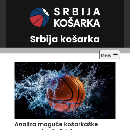
Skip
to
content
Srbija košarka
Menu
Open
the
main
menu
Analiza moguće košarkaške