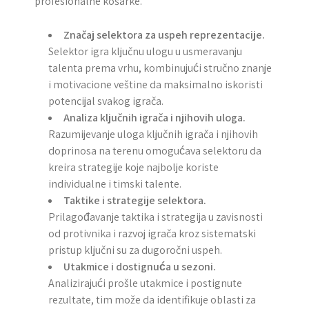
profesionalne košarke.
Značaj selektora za uspeh reprezentacije.
Selektor igra ključnu ulogu u usmeravanju
talenta prema vrhu, kombinujući stručno znanje
i motivacione veštine da maksimalno iskoristi
potencijal svakog igrača.
Analiza ključnih igrača i njihovih uloga.
Razumijevanje uloga ključnih igrača i njihovih
doprinosa na terenu omogućava selektoru da
kreira strategije koje najbolje koriste
individualne i timski talente.
Taktike i strategije selektora.
Prilagođavanje taktika i strategija u zavisnosti
od protivnika i razvoj igrača kroz sistematski
pristup ključni su za dugoročni uspeh.
Utakmice i dostignuća u sezoni.
Analizirajući prošle utakmice i postignute
rezultate, tim može da identifikuje oblasti za