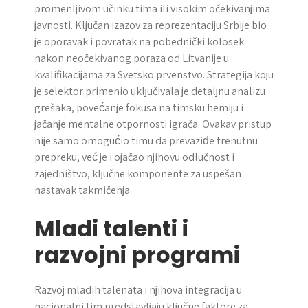
promenljivom učinku tima ili visokim očekivanjima
javnosti. Ključan izazov za reprezentaciju Srbije bio
je oporavak i povratak na pobednički kolosek
nakon neočekivanog poraza od Litvanije u
kvalifikacijama za Svetsko prvenstvo. Strategija koju
je selektor primenio uključivala je detaljnu analizu
grešaka, povećanje fokusa na timsku hemiju i
jačanje mentalne otpornosti igrača. Ovakav pristup
nije samo omogućio timu da prevaziđe trenutnu
prepreku, već je i ojačao njihovu odlučnost i
zajedništvo, ključne komponente za uspešan
nastavak takmičenja.
Mladi talenti i
razvojni programi
Razvoj mladih talenata i njihova integracija u
nacionalni tim predstavljaju ključne faktore za