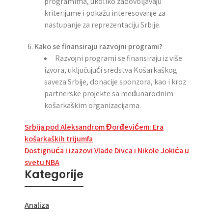
programima, ukoliko zadovoljavaju
kriterijume i pokažu interesovanje za
nastupanje za reprezentaciju Srbije.
Kako se finansiraju razvojni programi?
Razvojni programi se finansiraju iz više
izvora, uključujući sredstva Košarkaškog
saveza Srbije, donacije sponzora, kao i kroz
partnerske projekte sa međunarodnim
košarkaškim organizacijama.
Post
Srbija pod Aleksandrom Đorđevićem: Era
košarkaških trijumfa
navigation
Dostignuća i izazovi Vlade Divca i Nikole Jokića u
svetu NBA
Kategorije
Analiza