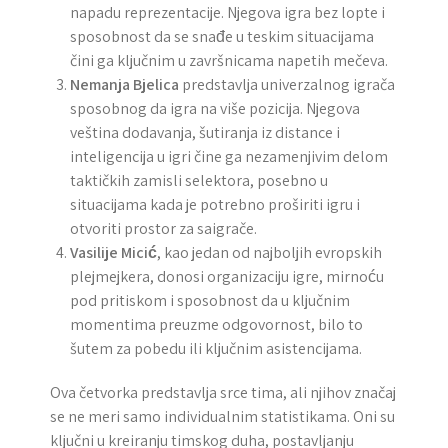
napadu reprezentacije. Njegova igra bez lopte i
sposobnost da se snađe u teskim situacijama
čini ga ključnim u završnicama napetih mečeva.
Nemanja Bjelica
predstavlja univerzalnog igrača
sposobnog da igra na više pozicija. Njegova
veština dodavanja, šutiranja iz distance i
inteligencija u igri čine ga nezamenjivim delom
taktičkih zamisli selektora, posebno u
situacijama kada je potrebno proširiti igru i
otvoriti prostor za saigrače.
Vasilije Micić
, kao jedan od najboljih evropskih
plejmejkera, donosi organizaciju igre, mirnoću
pod pritiskom i sposobnost da u ključnim
momentima preuzme odgovornost, bilo to
šutem za pobedu ili ključnim asistencijama.
Ova četvorka predstavlja srce tima, ali njihov značaj
se ne meri samo individualnim statistikama. Oni su
ključni u kreiranju timskog duha, postavljanju