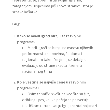
reprezentacije, spremni da svojim igrama,
zalaganjem i uspesima pišu nove stranice istorije
srpske košarke.
FAQ:
Kako se mladi igrači biraju za razvojne
programe?
Mladi igrači se biraju na osnovu njihovih
performansi u klubovima, školama i
regionalnim takmičenjima, uz detaljnu
evaluaciju od strane skauta i trenera
nacionalnog tima.
Koje veštine se najviše cene u razvojnim
programima?
Osim tehničkih veština kao što su šut,
dribling i pas, velika pažnja se posvećuje
taktičkom razumevanju igre, mentalnoj snazi