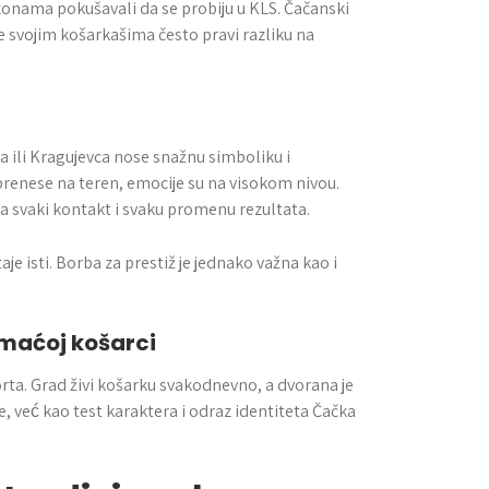
zonama pokušavali da se probiju u KLS. Čačanski
daje svojim košarkašima često pravi razliku na
ca ili Kragujevca nose snažnu simboliku i
renese na teren, emocije su na visokom nivou.
a svaki kontakt i svaku promenu rezultata.
aje isti. Borba za prestiž je jednako važna kao i
maćoj košarci
rta. Grad živi košarku svakodnevno, a dvorana je
, već kao test karaktera i odraz identiteta Čačka