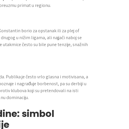
a preuzmu primat u regionu.
Konstantin borio za opstanak ili za plej of
v drugog u nižim ligama, ali najjači naboj se
ve utakmice često su bile pune tenzije, snažnih
a. Publika je često vrlo glasna i motivisana, a
repoznaje i nagrađuje borbenost, pa su derbiji u
otiv klubova koji su pretendovali na isti
alnu dominaciju.
dine: simbol
je