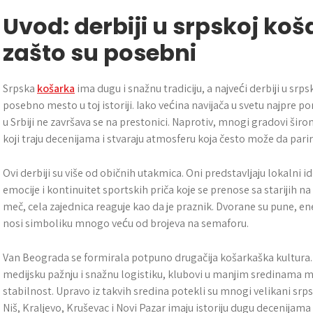
Uvod: derbiji u srpskoj koš
zašto su posebni
Srpska
košarka
ima dugu i snažnu tradiciju, a najveći derbiji u s
posebno mesto u toj istoriji. Iako većina navijača u svetu najpre po
u Srbiji ne završava se na prestonici. Naprotiv, mnogi gradovi širom
koji traju decenijama i stvaraju atmosferu koja često može da par
Ovi derbiji su više od običnih utakmica. Oni predstavljaju lokalni 
emocije i kontinuitet sportskih priča koje se prenose sa starijih
meč, cela zajednica reaguje kao da je praznik. Dvorane su pune, ene
nosi simboliku mnogo veću od brojeva na semaforu.
Van Beograda se formirala potpuno drugačija košarkaška kultura. D
medijsku pažnju i snažnu logistiku, klubovi u manjim sredinama mo
stabilnost. Upravo iz takvih sredina potekli su mnogi velikani srp
Niš, Kraljevo, Kruševac i Novi Pazar imaju istoriju dugu decenijama i