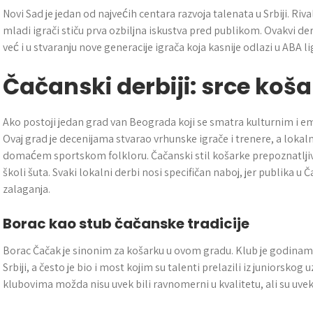
Novi Sad je jedan od najvećih centara razvoja talenata u Srbiji. Riv
mladi igrači stiču prva ozbiljna iskustva pred publikom. Ovakvi der
već i u stvaranju nove generacije igrača koja kasnije odlazi u ABA li
Čačanski derbiji: srce koša
Ako postoji jedan grad van Beograda koji se smatra kulturnim i e
Ovaj grad je decenijama stvarao vrhunske igrače i trenere, a lokal
domaćem sportskom folkloru. Čačanski stil košarke prepoznatljiv je
školi šuta. Svaki lokalni derbi nosi specifičan naboj, jer publika u
zalaganja.
Borac kao stub čačanske tradicije
Borac Čačak je sinonim za košarku u ovom gradu. Klub je godinama 
Srbiji, a često je bio i most kojim su talenti prelazili iz juniorskog 
klubovima možda nisu uvek bili ravnomerni u kvalitetu, ali su uvek 