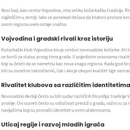
Novi Sad, kao centar Vojvodine, ima veliku košarkašku tradiciju. R
najžešćim u zemlji. Iako se ponekad dešava da klubovi prolaze kroz
ovom regionu uvek ostaje snažna.
Vojvodina i gradski rivali kroz istoriju
Košarkaški klub Vojvodina bio je simbol novosadske košarke. Ali to
se borili za status prvog tima grada. U pojedinim sezonama rivalit
koji su želeli da se nametnu kao nova snaga regiona. Kada god bi 
bili su izuzetno takmičarski, čak i ako je ukupni kvalitet lige varirao
Rivalitet klubova sa različitim identitetim
Novosadski derbiji često su bili sudar različitih filozofija: tradicije 
probije. Ovi susreti često su odlučivali prestiž u gradu, važni su z
navijačima koji su pronašli identitet u ovim utakmicama.
Uticaj regije i razvoj mladih igrača