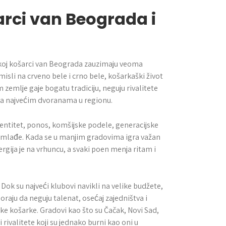
arci van Beograda i
rpskoj košarci van Beograda zauzimaju veoma
misli na crveno bele i crno bele, košarkaški život
 zemlje gaje bogatu tradiciju, neguju rivalitete
ira najvećim dvoranama u regionu.
identitet, ponos, komšijske podele, generacijske
 na mlađe. Kada se u manjim gradovima igra važan
rgija je na vrhuncu, a svaki poen menja ritam i
ok su najveći klubovi navikli na velike budžete,
raju da neguju talenat, osećaj zajedništva i
ske košarke. Gradovi kao što su Čačak, Novi Sad,
 rivalitete koji su jednako burni kao oni u