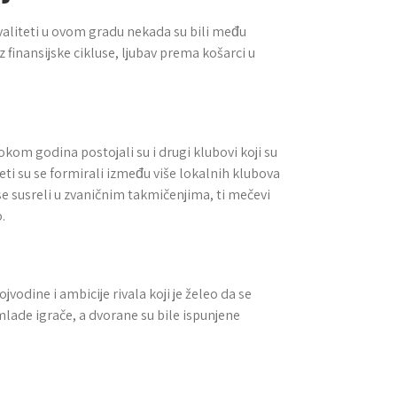
ivaliteti u ovom gradu nekada su bili među
 finansijske cikluse, ljubav prema košarci u
kom godina postojali su i drugi klubovi koji su
eti su se formirali između više lokalnih klubova
se susreli u zvaničnim takmičenjima, ti mečevi
.
a
Vojvodine i ambicije rivala koji je želeo da se
a mlade igrače, a dvorane su bile ispunjene