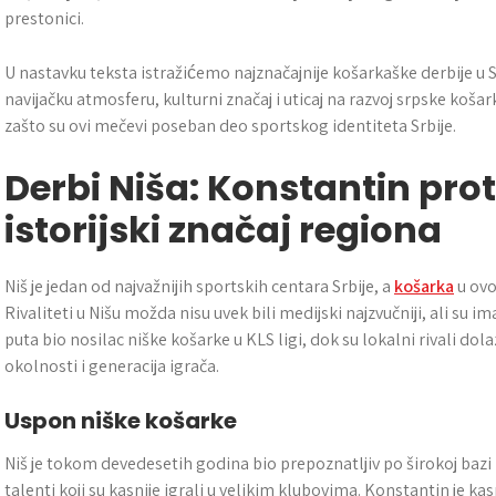
prestonici.
U nastavku teksta istražićemo najznačajnije košarkaške derbije u S
navijačku atmosferu, kulturni značaj i uticaj na razvoj srpske košar
zašto su ovi mečevi poseban deo sportskog identiteta Srbije.
Derbi Niša: Konstantin proti
istorijski značaj regiona
Niš je jedan od najvažnijih sportskih centara Srbije, a
košarka
u ovo
Rivaliteti u Nišu možda nisu uvek bili medijski najzvučniji, ali su i
puta bio nosilac niške košarke u KLS ligi, dok su lokalni rivali dolazi
okolnosti i generacija igrača.
Uspon niške košarke
Niš je tokom devedesetih godina bio prepoznatljiv po širokoj bazi
talenti koji su kasnije igrali u velikim klubovima. Konstantin je k