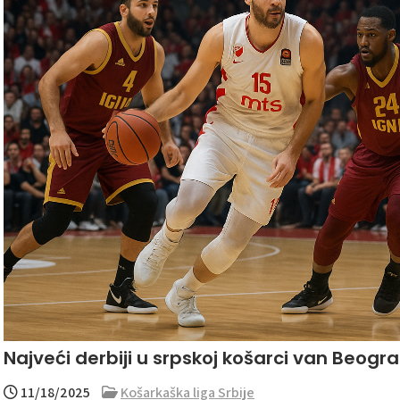
Najveći derbiji u srpskoj košarci van Beogr
11/18/2025
Košarkaška liga Srbije