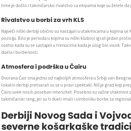
time je došlo i takmičarsko rivalstvo sa ekipama koje su želele d
Rivalstvo u borbi za vrh KLS
Najveći niški derbiji obično su nastajali u utakmicama u kojima se 
poziciju. Bilo je perioda u kojima su niški klubovi igrali jedan proti
osetio kada su se sastajali u trenucima kada je ulog bio visok. Tak
duela i borbenosti.
Atmosfera i podrška u Čairu
Dvorana Čair ima jednu od najboljih atmosfera u Srbiji van Beograd
lokalni derbiji pretvarali su se u pravi spektakl. Niš je grad koji p
Čairu uvek nosili poseban intenzitet. Posebno su važne utakmice pr
takmičarski rang, jer su ti dueli imali i simboliku borbe za region
Derbiji Novog Sada i Vojvo
severne košarkaške tradici