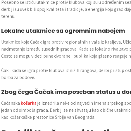
Posebno se ističu utakmice protiv klubova koji su u određenim se
derbiji su uvek bili spoj kvaliteta i tradicije, a energija koju grad 
terenu.
Lokalne utakmice sa ogromnim nabojem
Utakmice koje Čačak igra protiv regionalnih rivala iz Kraljeva, Uži
nadmetanje između susednih gradova. Kada se lokalno rivalstvo p
Često se mogu videti pune dvorane i publika koja glasno reaguje n
Čak i kada se igra protiv klubova iz nižih rangova, derbi pristup ost
borba za bodove.
Zbog čega Čačak ima poseban status u do
Čačanska
košarka
je iznedrila neke od najvećih imena srpskog spo
jedan od simbola grada. Derbiji se ne shvataju kao obične utakmice
kao košarkaške prestonice Srbije van Beograda.