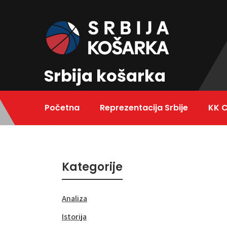
Skip
to
content
Srbija košarka
Početna
Reprezentacija Srbije
KK 
Kategorije
Analiza
Istorija