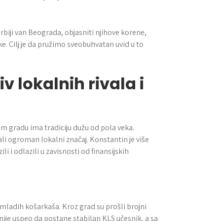
rbiji van Beograda, objasniti njihove korene,
ke. Cilj je da pružimo sveobuhvatan uvid u to
v lokalnih rivala i
m gradu ima tradiciju dužu od pola veka.
mali ogroman lokalni značaj. Konstantin je više
li i odlazili u zavisnosti od finansijskih
 mladih košarkaša. Kroz grad su prošli brojni
asnije uspeo da postane stabilan KLS učesnik, a sa