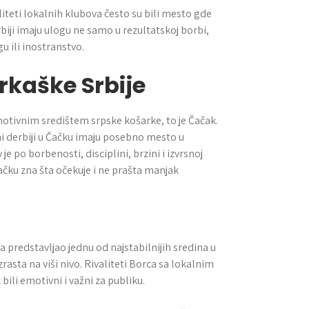
aliteti lokalnih klubova često su bili mesto gde
biji imaju ulogu ne samo u rezultatskoj borbi,
gu ili inostranstvo.
rkaške Srbije
motivnim središtem srpske košarke, to je Čačak.
ni derbiji u Čačku imaju posebno mesto u
 po borbenosti, disciplini, brzini i izvrsnoj
 Čačku zna šta očekuje i ne prašta manjak
predstavljao jednu od najstabilnijih sredina u
uzrasta na viši nivo. Rivaliteti Borca sa lokalnim
bili emotivni i važni za publiku.